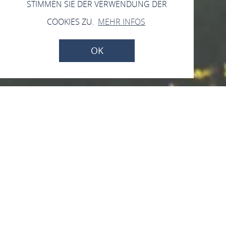
STIMMEN SIE DER VERWENDUNG DER
COOKIES ZU.
MEHR INFOS
OK
Mittelrhein Riesling
Charta
seite
Mittelrhein-Wein
MRC
Mittelrhein Riesling Charta