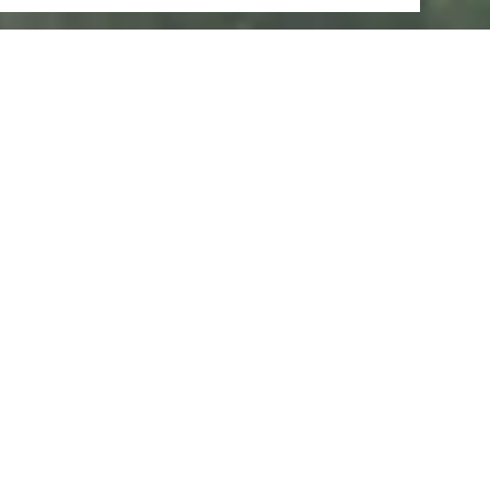
Samstag, 17.10.2026
The Addams Family –
Das Musical
Julius-Wegeler-Straße 4, 56068 Koblenz
ANRUFEN
KARTE