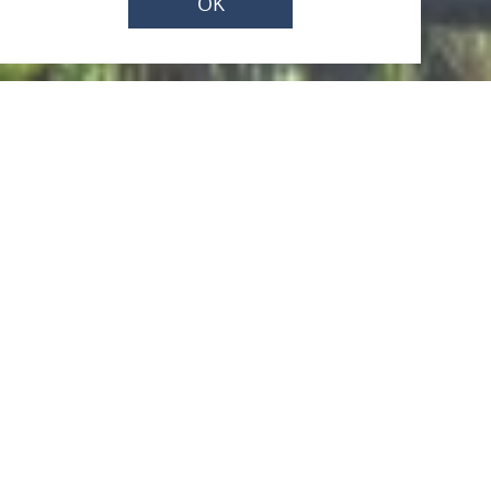
OK
Vom 30.08.2026 bis zum 25.10.2026
Scharfer Turm zur
Besichtigung geöffnet
Am Rhein 1, 56321 Rhens