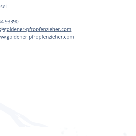
sel
744 93390
t@goldener-pfropfenzieher.com
www.goldener-pfropfenzieher.com
ANEN