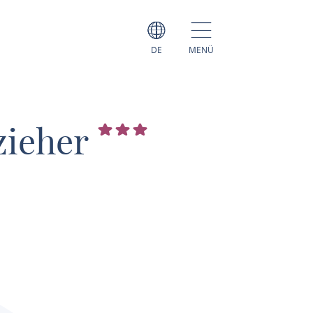
DE
MENÜ
zieher