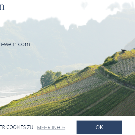
n
6
in-wein.com
OK
OK
ER COOKIES ZU.
MEHR INFOS
ZURÜCK NACH OBEN