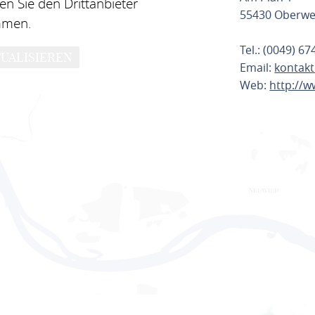
n Sie den Drittanbieter
55430 Oberwe
mmen.
Tel.: (0049) 6
UALISIEREN
Email:
kontak
Web:
http://
ROUTE PL