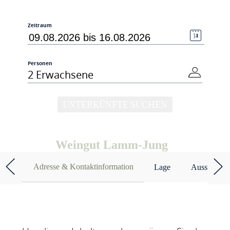
Zeitraum
Personen
2 Erwachsene
UNTERKÜNFTE SUCHEN
Weingut Lamm-Jung
Adresse & Kontaktinformation
Lage
Ausstattun