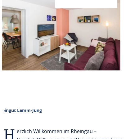
Weingut Lamm-Jung
H
erzlich Willkommen im Rheingau –