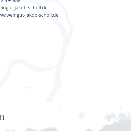
722 494888
ingut-jakob-scholl.de
ww.weingut-jakob-scholl.de
ANEN
n