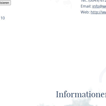
Tel.: (0049) 6
isieren
Email:
info@we
Web:
http://w
ROUTE PL
Informatione