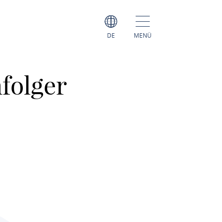
DE
MENÜ
folger