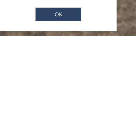
OK
Jetzt geöffnet - schließt um 23:59 Uhr
Wallfahrtskloster und
Pfarrkirche St. Nikolaus
Kirchplatz 2, 56341 Kamp-Bornhofen