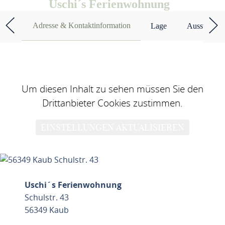
Uschi´s Ferienwohnung
Adresse & Kontaktinformation
Lage
Ausstattun
Um diesen Inhalt zu sehen müssen Sie den
Drittanbieter Cookies zustimmen.
EINSTELLUNGEN AKTUALISIEREN
Uschi´s Ferienwohnung
Schulstr. 43
56349 Kaub