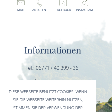
MAIL
ANRUFEN
FACEBOOK
INSTAGRAM
Informationen
Tel.: 06771 / 40 399 - 36
E-Mail: info@mittelrhein-wein.com
DIESE WEBSEITE BENUTZT COOKIES. WENN
IMPRESSUM
SIE DIE WEBSEITE WEITERHIN NUTZEN,
DATENSCHUTZERKLÄRUNG INSTAGRAM
STIMMEN SIE DER VERWENDUNG DER