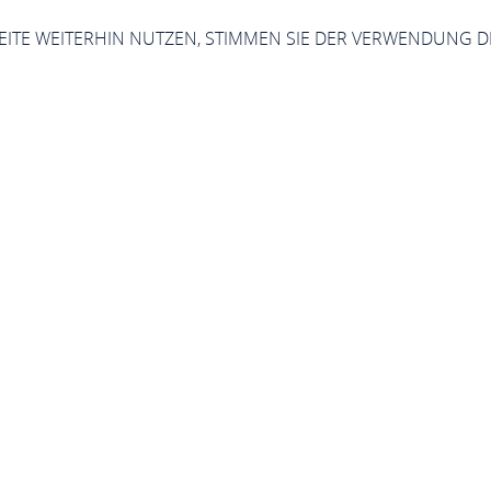
SEITE WEITERHIN NUTZEN, STIMMEN SIE DER VERWENDUNG D
Jetzt geschlossen - öffnet um 17:30 Uhr
Thirsty Lion
Marktstr. 84, 56564 Neuwied