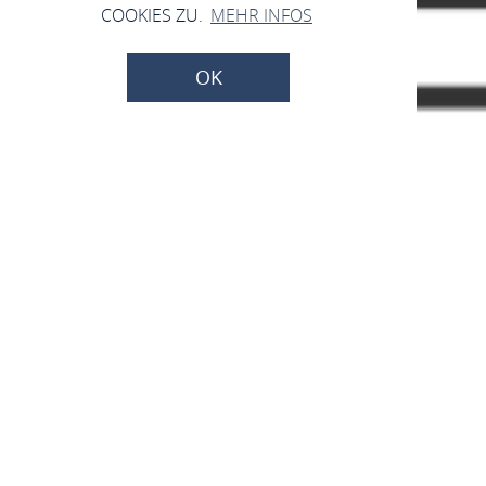
COOKIES ZU.
MEHR INFOS
OK
Taxiunternehmen
Kremser
56154 Boppard