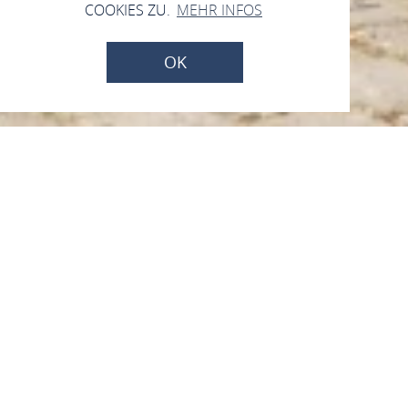
COOKIES ZU.
MEHR INFOS
OK
St. Martinsbrunnen
Am Alten Rathaus 1, 56566 Neuwied-Engers
ANRUFEN
KARTE