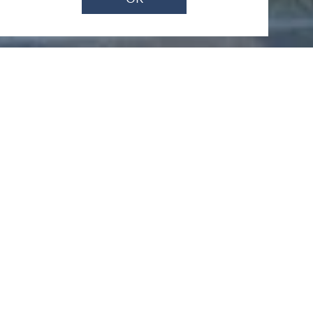
St. Dionysius Kirche
Rhens
Mainzer Straße 4, 56321 Rhens
ANRUFEN
KARTE