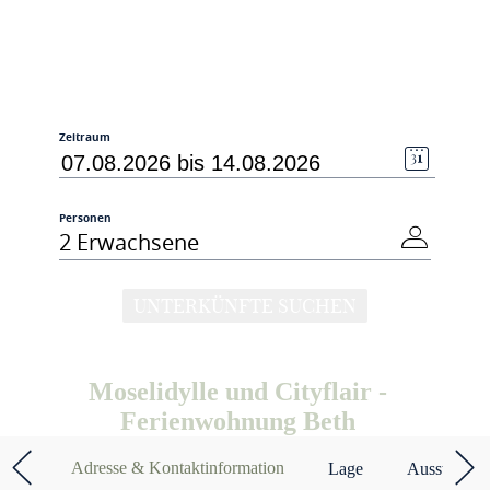
Zeitraum
Personen
2 Erwachsene
UNTERKÜNFTE SUCHEN
Moselidylle und Cityflair -
Ferienwohnung Beth
Adresse & Kontaktinformation
Lage
Ausstattun