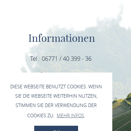
Informationen
Tel.: 06771 / 40 399 - 36
E-Mail: info@mittelrhein-wein.com
DIESE WEBSEITE BENUTZT COOKIES. WENN
IMPRESSUM
SIE DIE WEBSEITE WEITERHIN NUTZEN,
DATENSCHUTZERKLÄRUNG INSTAGRAM
STIMMEN SIE DER VERWENDUNG DER
DATENSCHUTZERKLÄRUNG FACEBOOK
COOKIES ZU.
MEHR INFOS
DATENSCHUTZERKLÄRUNG