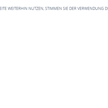
SEITE WEITERHIN NUTZEN, STIMMEN SIE DER VERWENDUNG D
Jetzt geöffnet - schließt um 23:59 Uhr
Kimmel-Reisen
Kreuzstr. 1, 56341 Kamp-Bornhofen