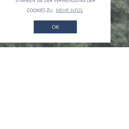
STIMMEN SIE DER VERWENDUNG DER
COOKIES ZU.
MEHR INFOS
OK
Hutturm
Oberstraße, 55422 Bacharach
ANRUFEN
KARTE