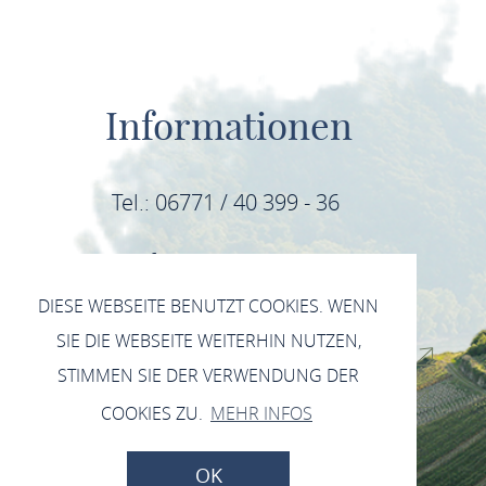
Informationen
Tel.: 06771 / 40 399 - 36
E-Mail: info@mittelrhein-wein.com
DIESE WEBSEITE BENUTZT COOKIES. WENN
IMPRESSUM
SIE DIE WEBSEITE WEITERHIN NUTZEN,
DATENSCHUTZERKLÄRUNG INSTAGRAM
STIMMEN SIE DER VERWENDUNG DER
DATENSCHUTZERKLÄRUNG FACEBOOK
COOKIES ZU.
MEHR INFOS
DATENSCHUTZERKLÄRUNG
OK