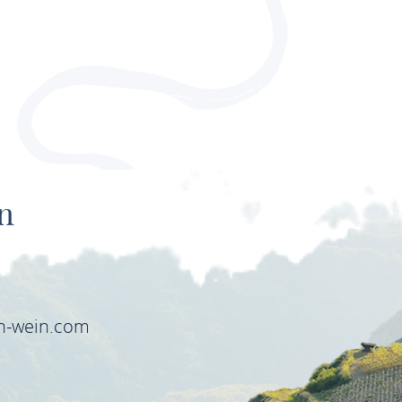
n
6
in-wein.com