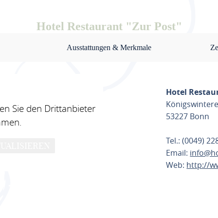
Hotel Restaurant "Zur Post"
Ausstattungen & Merkmale
Ze
Hotel Restau
Königswintere
n Sie den Drittanbieter
53227 Bonn
mmen.
Tel.: (0049) 2
UALISIEREN
Email:
info@h
Web:
http://
ROUTE PL