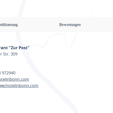
rtifizierung
Bewertungen
rant "Zur Post"
r Str. 309
28 972940
otelinbonn.com
www.hotelinbonn.com
ANEN