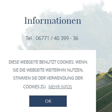
Informationen
Tel.: 06771 / 40 399 - 36
E-Mail: info@mittelrhein-wein.com
DIESE WEBSEITE BENUTZT COOKIES. WENN
IMPRESSUM
SIE DIE WEBSEITE WEITERHIN NUTZEN,
DATENSCHUTZERKLÄRUNG INSTAGRAM
STIMMEN SIE DER VERWENDUNG DER
DATENSCHUTZERKLÄRUNG FACEBOOK
COOKIES ZU.
MEHR INFOS
DATENSCHUTZERKLÄRUNG
OK
ZURÜCK NACH OBEN