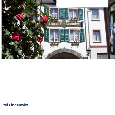
otel Lindenwirt