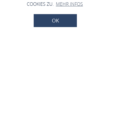
COOKIES ZU.
MEHR INFOS
OK
Hautarzt Dr. med.
Kawari
Oberstr. 159-161, 56154 Boppard