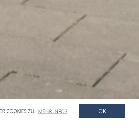
OK
ER COOKIES ZU.
MEHR INFOS