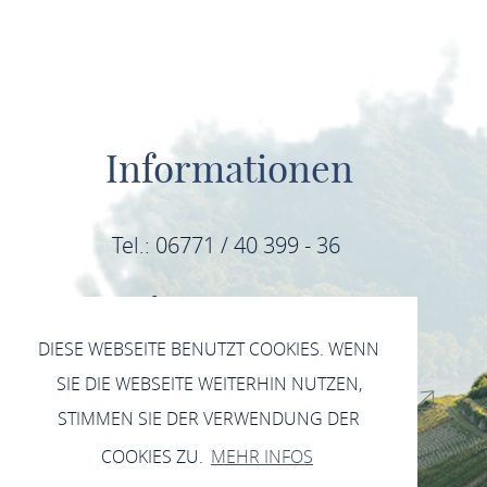
Informationen
Tel.: 06771 / 40 399 - 36
E-Mail: info@mittelrhein-wein.com
DIESE WEBSEITE BENUTZT COOKIES. WENN
IMPRESSUM
SIE DIE WEBSEITE WEITERHIN NUTZEN,
DATENSCHUTZERKLÄRUNG INSTAGRAM
STIMMEN SIE DER VERWENDUNG DER
DATENSCHUTZERKLÄRUNG FACEBOOK
COOKIES ZU.
MEHR INFOS
DATENSCHUTZERKLÄRUNG