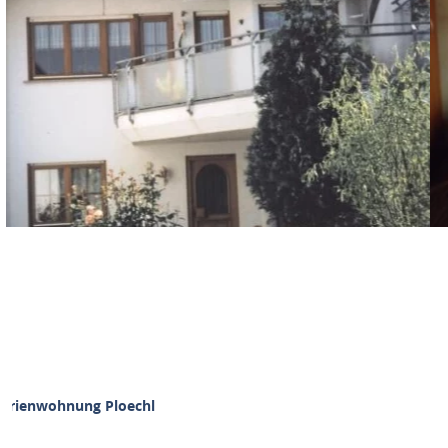
Ferienwohnung Ploechl