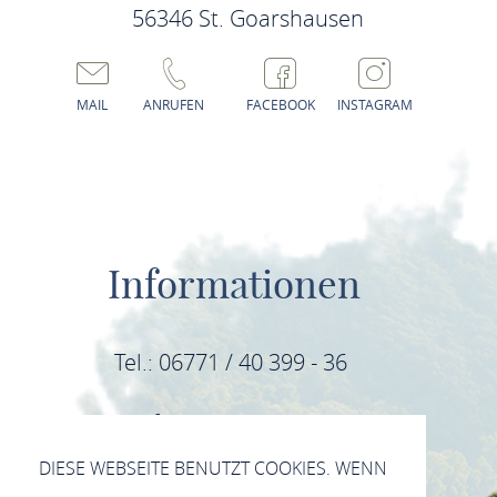
56346 St. Goarshausen
MAIL
ANRUFEN
FACEBOOK
INSTAGRAM
Informationen
Tel.: 06771 / 40 399 - 36
E-Mail: info@mittelrhein-wein.com
DIESE WEBSEITE BENUTZT COOKIES. WENN
IMPRESSUM