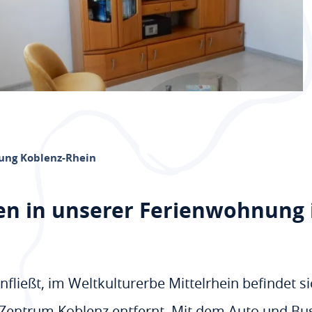
ung Koblenz-Rhein
en in unserer Ferienwohnung 
ließt, im Weltkulturerbe Mittelrhein befindet s
 Zentrum Koblenz entfernt. Mit dem Auto und Bu