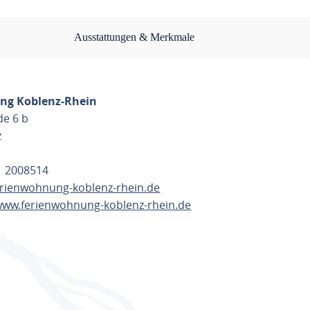
Ausstattungen & Merkmale
ng Koblenz-Rhein
de 6 b
z
61 2008514
erienwohnung-koblenz-rhein.de
/www.ferienwohnung-koblenz-rhein.de
ANEN