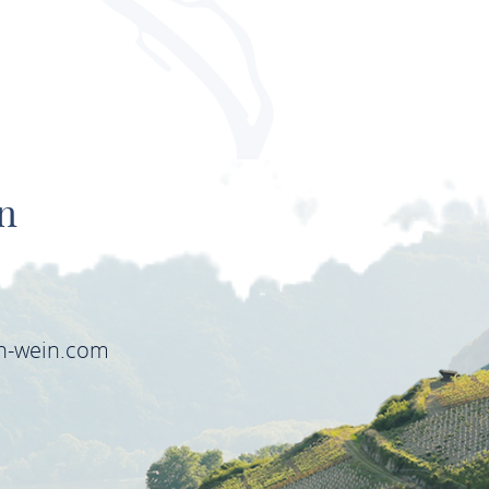
n
6
in-wein.com