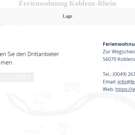
Ferienwohnung Koblenz-Rhein
Lage
Ferienwohnu
Zur Wegschei
n Sie den Drittanbieter
56070 Koblen
mmen.
Tel.: (0049) 2
UALISIEREN
Email:
info@f
Web:
https:/
ROUTE PL