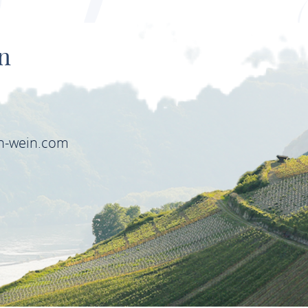
n
6
in-wein.com