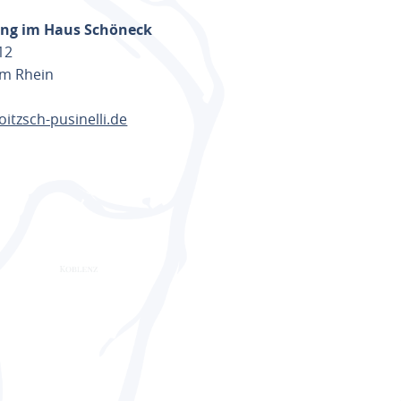
ng im Haus Schöneck
12
am Rhein
oitzsch-pusinelli.de
ANEN