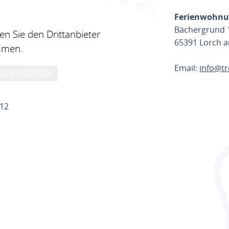
Ferienwohnu
Bächergrund 
n Sie den Drittanbieter
65391 Lorch 
mmen.
Email:
info@tr
UALISIEREN
ROUTE PL