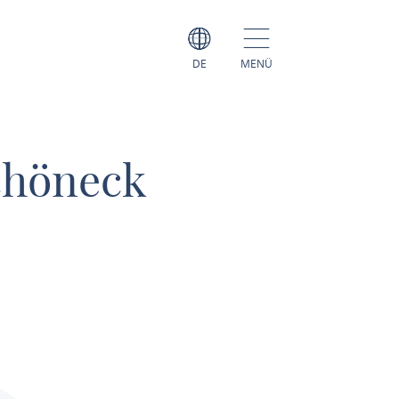
DE
MENÜ
chöneck