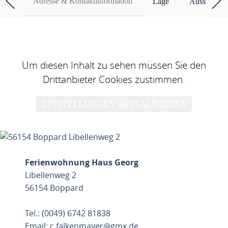
Adresse & Kontaktinformation
Lage
Ausstattun
Um diesen Inhalt zu sehen müssen Sie den
Drittanbieter Cookies zustimmen.
EINSTELLUNGEN AKTUALISIEREN
Ferienwohnung Haus Georg
Libellenweg 2
56154 Boppard
Tel.: (0049) 6742 81838
Email:
c.falkenmayer@gmx.de