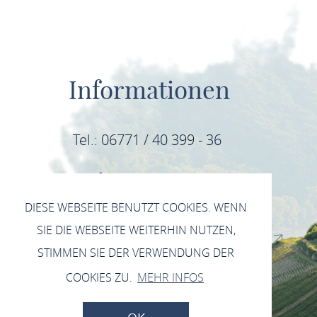
Informationen
Tel.: 06771 / 40 399 - 36
E-Mail: info@mittelrhein-wein.com
DIESE WEBSEITE BENUTZT COOKIES. WENN
IMPRESSUM
SIE DIE WEBSEITE WEITERHIN NUTZEN,
DATENSCHUTZERKLÄRUNG INSTAGRAM
STIMMEN SIE DER VERWENDUNG DER
DATENSCHUTZERKLÄRUNG FACEBOOK
COOKIES ZU.
MEHR INFOS
DATENSCHUTZERKLÄRUNG