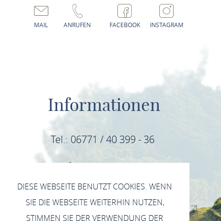
MAIL
ANRUFEN
FACEBOOK
INSTAGRAM
Informationen
Tel.: 06771 / 40 399 - 36
E-Mail: info@mittelrhein-wein.com
DIESE WEBSEITE BENUTZT COOKIES. WENN
IMPRESSUM
SIE DIE WEBSEITE WEITERHIN NUTZEN,
DATENSCHUTZERKLÄRUNG INSTAGRAM
STIMMEN SIE DER VERWENDUNG DER