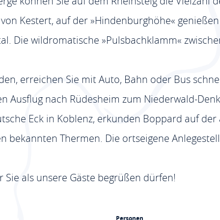
ge können Sie auf dem Rheinsteig die Vielzahl d
n Kestert, auf der »Hindenburghöhe« genießen S
al. Die wildromatische »Pulsbachklamm« zwischen
en, erreichen Sie mit Auto, Bahn oder Bus schn
nen Ausflug nach Rüdesheim zum Niederwald-Den
tsche Eck in Koblenz, erkunden Boppard auf der
 bekannten Thermen. Die ortseigene Anlegestelle 
r Sie als unsere Gäste begrüßen dürfen!
Personen