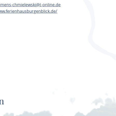
emens-chmielewski@t-online.de
ww.ferienhausburgenblick.de/
ANEN
n