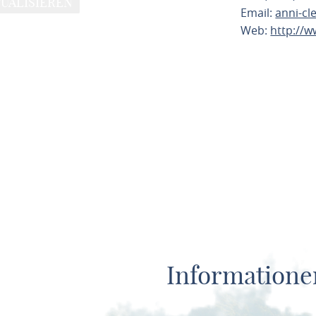
UALISIEREN
Email:
anni-cl
Web:
http://w
ROUTE PL
Informatione