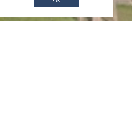
OK
Jetzt geöffnet - schließt um 23:59 Uhr
Evangelische Kirche
Sankt Goarshausen
Dolkstr. 15, 56346 St Goarshausen