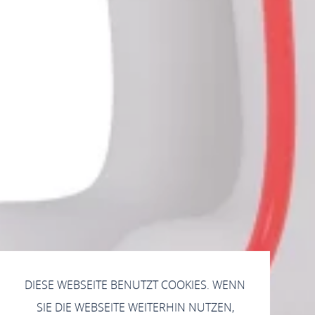
DIESE WEBSEITE BENUTZT COOKIES. WENN
SIE DIE WEBSEITE WEITERHIN NUTZEN,