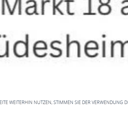
SEITE WEITERHIN NUTZEN, STIMMEN SIE DER VERWENDUNG D