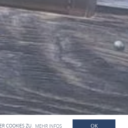
OK
ER COOKIES ZU.
MEHR INFOS