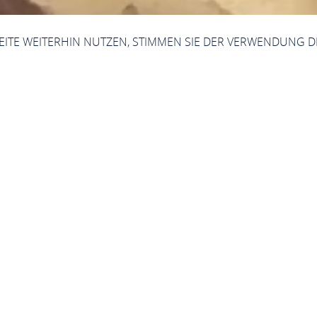
SEITE WEITERHIN NUTZEN, STIMMEN SIE DER VERWENDUNG D
Jetzt geschlossen - öffnet um 06:00 Uhr
Café Hillen
Rhein-Mosel-Str. 27, 56154 Boppard