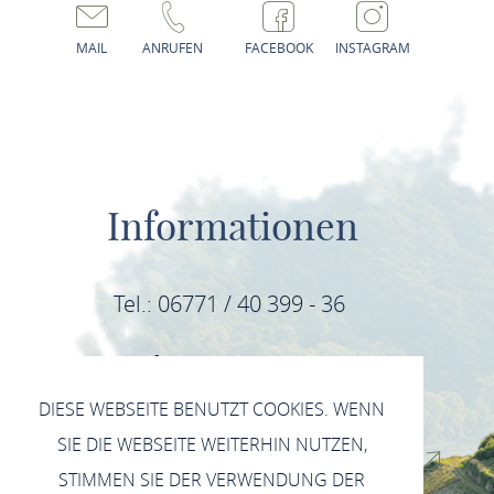
MAIL
ANRUFEN
FACEBOOK
INSTAGRAM
Informationen
Tel.: 06771 / 40 399 - 36
E-Mail: info@mittelrhein-wein.com
DIESE WEBSEITE BENUTZT COOKIES. WENN
IMPRESSUM
SIE DIE WEBSEITE WEITERHIN NUTZEN,
DATENSCHUTZERKLÄRUNG INSTAGRAM
STIMMEN SIE DER VERWENDUNG DER