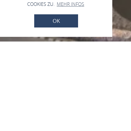
COOKIES ZU.
MEHR INFOS
OK
Auto Vogt GmbH & Co
KG
Hunsrückhöhenstr. 8, 56154 Boppard