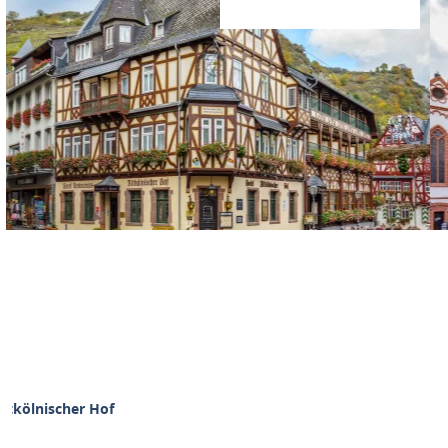
ltkölnischer Hof