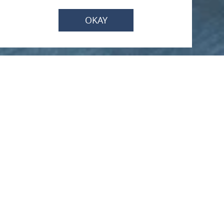
OKAY
Jetzt geschlossen - öffnet um 16:00 Uhr
Straußwirtschaft
"Nobersch Nickela"
Familie Engels