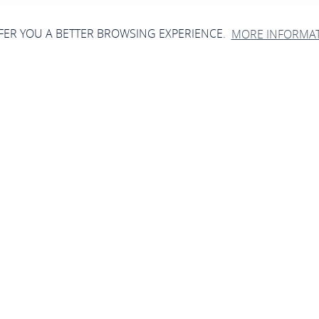
FFER YOU A BETTER BROWSING EXPERIENCE.
MORE INFORMA
Jetzt geschlossen - öffnet um 08:00 Uhr
Haardesign Simone
Liebfrauenstraße 40, 55430 Oberwesel